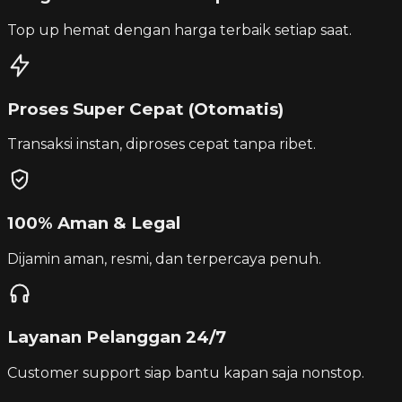
Top up hemat dengan harga terbaik setiap saat.
Proses Super Cepat (Otomatis)
Transaksi instan, diproses cepat tanpa ribet.
100% Aman & Legal
Dijamin aman, resmi, dan terpercaya penuh.
Layanan Pelanggan 24/7
Customer support siap bantu kapan saja nonstop.