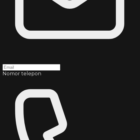
Nomor telepon