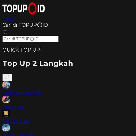
Login
Cari di TOPUP⭕️ID
QUICK TOP UP
Top Up 2 Langkah
Mobile Legends
Free Fire
TikTok Coin
PUBG Mobile