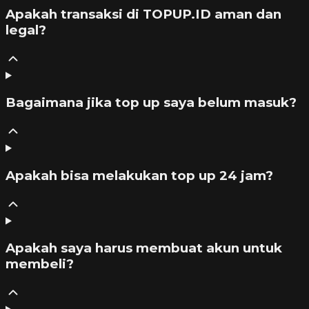
Apakah transaksi di TOPUP.ID aman dan
legal?
Bagaimana jika top up saya belum masuk?
Apakah bisa melakukan top up 24 jam?
Apakah saya harus membuat akun untuk
membeli?