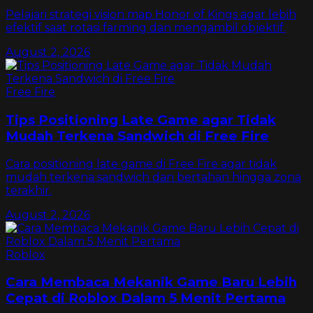
Pelajari strategi vision map Honor of Kings agar lebih
efektif saat rotasi farming dan mengambil objektif.
August 2, 2026
Free Fire
Tips Positioning Late Game agar Tidak
Mudah Terkena Sandwich di Free Fire
Cara positioning late game di Free Fire agar tidak
mudah terkena sandwich dan bertahan hingga zona
terakhir.
August 2, 2026
Roblox
Cara Membaca Mekanik Game Baru Lebih
Cepat di Roblox Dalam 5 Menit Pertama