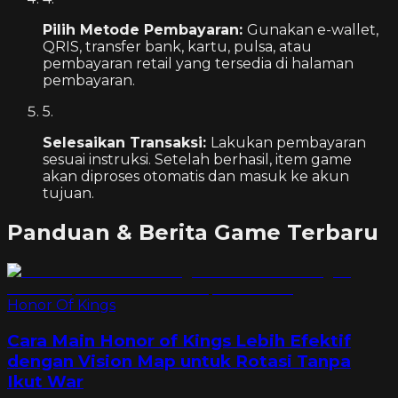
Pilih Metode Pembayaran
:
Gunakan e-wallet,
QRIS, transfer bank, kartu, pulsa, atau
pembayaran retail yang tersedia di halaman
pembayaran.
5
.
Selesaikan Transaksi
:
Lakukan pembayaran
sesuai instruksi. Setelah berhasil, item game
akan diproses otomatis dan masuk ke akun
tujuan.
Panduan & Berita Game Terbaru
Honor Of Kings
Cara Main Honor of Kings Lebih Efektif
dengan Vision Map untuk Rotasi Tanpa
Ikut War