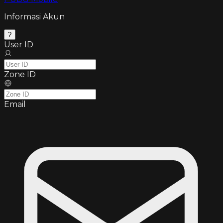
Informasi Akun
?
User ID
Zone ID
Email