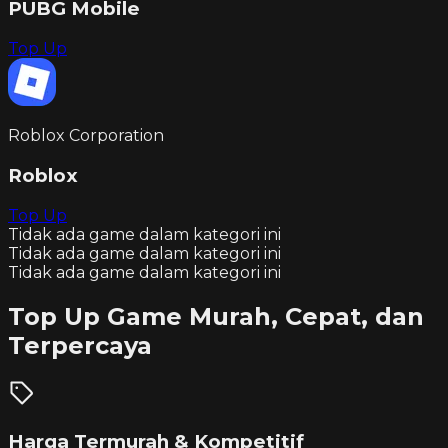
PUBG Mobile
Top Up
Roblox Corporation
Roblox
Top Up
Tidak ada game dalam kategori ini
Tidak ada game dalam kategori ini
Tidak ada game dalam kategori ini
Top Up Game Murah, Cepat, dan
Terpercaya
Harga Termurah & Kompetitif