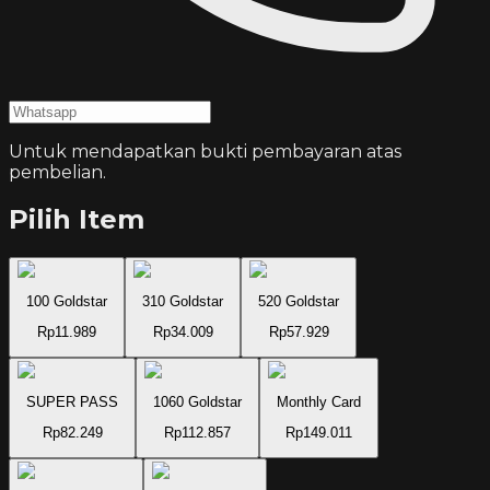
Untuk mendapatkan bukti pembayaran atas
pembelian.
Pilih Item
100 Goldstar
310 Goldstar
520 Goldstar
Rp11.989
Rp34.009
Rp57.929
SUPER PASS
1060 Goldstar
Monthly Card
Rp82.249
Rp112.857
Rp149.011