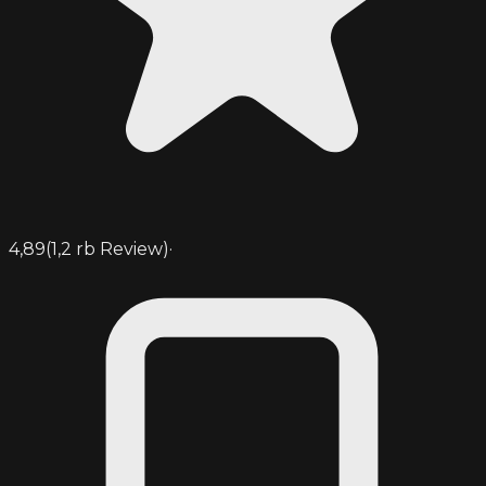
4,89
(
1,2 rb
Review)
·