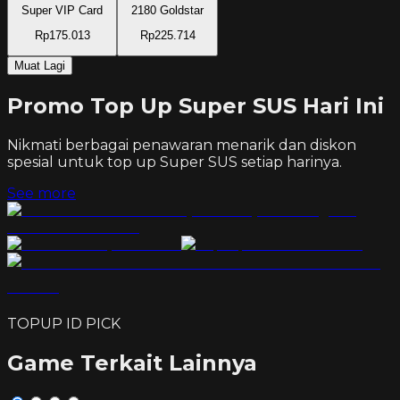
Super VIP Card
2180 Goldstar
Rp175.013
Rp225.714
Muat Lagi
Promo Top Up Super SUS Hari Ini
Nikmati berbagai penawaran menarik dan diskon
spesial untuk top up
Super SUS
setiap harinya.
See more
TOPUP ID PICK
Game Terkait Lainnya