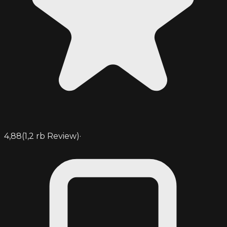
4,88
(
1,2 rb
Review)
·