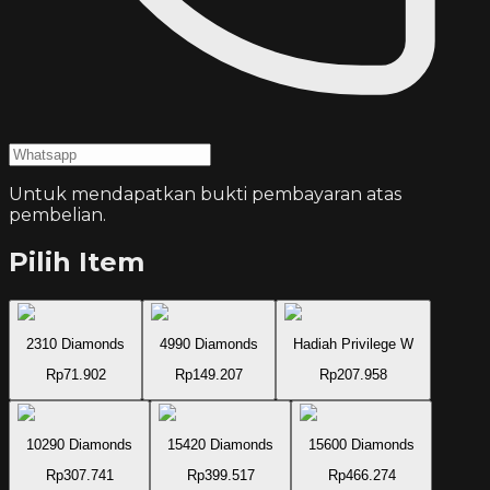
Untuk mendapatkan bukti pembayaran atas
pembelian.
Pilih Item
2310 Diamonds
4990 Diamonds
Hadiah Privilege W
Rp71.902
Rp149.207
Rp207.958
10290 Diamonds
15420 Diamonds
15600 Diamonds
Rp307.741
Rp399.517
Rp466.274