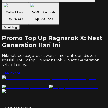
Oath of Bond
52290 Diamonds
Rp574.449
Rp1.331.720
Muat Lagi
Promo Top Up Ragnarok X: Next
Generation Hari Ini
Nikmati berbagai penawaran menarik dan diskon
spesial untuk top up
Ragnarok X: Next Generation
setiap harinya.
See more