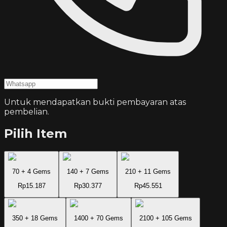
Untuk mendapatkan bukti pembayaran atas
pembelian.
Pilih Item
70 + 4 Gems
140 + 7 Gems
210 + 11 Gems
Rp15.187
Rp30.377
Rp45.551
350 + 18 Gems
1400 + 70 Gems
2100 + 105 Gems