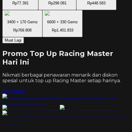
Rp77.391
Rp298.081
Rp448.583
3400 + 170 Gems
6600 + 330 Gems
Rp769.808
Rp1.401.833
Muat Lagi
Promo Top Up Racing Master
Hari Ini
Nikmati berbagai penawaran menarik dan diskon
spesial untuk top up
Racing Master
setiap harinya.
See more