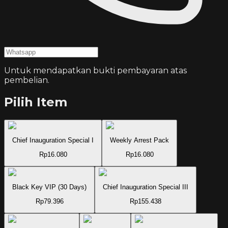
Untuk mendapatkan bukti pembayaran atas
pembelian.
Pilih Item
Chief Inauguration Special I
Weekly Arrest Pack
Rp16.080
Rp16.080
Black Key VIP (30 Days)
Chief Inauguration Special III
Rp79.396
Rp155.438