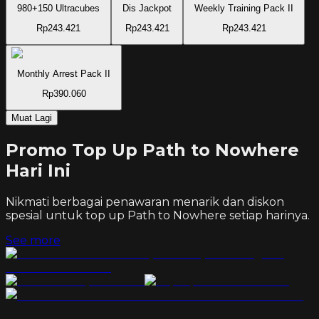
980+150 Ultracubes
Dis Jackpot
Weekly Training Pack II
Rp243.421
Rp243.421
Rp243.421
Monthly Arrest Pack II
Rp390.060
Muat Lagi
Promo Top Up Path to Nowhere
Hari Ini
Nikmati berbagai penawaran menarik dan diskon
spesial untuk top up
Path to Nowhere
setiap harinya.
See more