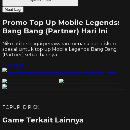
Muat Lagi
Promo Top Up Mobile Legends:
Bang Bang (Partner) Hari Ini
Nikmati berbagai penawaran menarik dan diskon
spesial untuk top up
Mobile Legends: Bang Bang
(Partner)
setiap harinya.
See more
TOPUP ID PICK
Game Terkait Lainnya