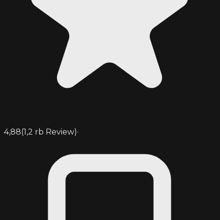
4,88
(
1,2 rb
Review)
·