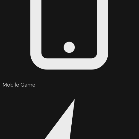
Mobile Game
•