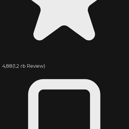
4,88
(
1,2 rb
Review)
·