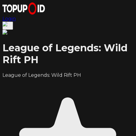
Login
League of Legends: Wild
Rift PH
League of Legends: Wild Rift PH