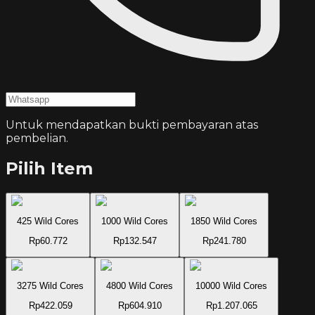
Untuk mendapatkan bukti pembayaran atas
pembelian.
Pilih Item
425 Wild Cores
1000 Wild Cores
1850 Wild Cores
Rp60.772
Rp132.547
Rp241.780
3275 Wild Cores
4800 Wild Cores
10000 Wild Cores
Rp422.059
Rp604.910
Rp1.207.065