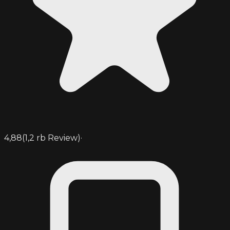
4,88
(
1,2 rb
Review)
·