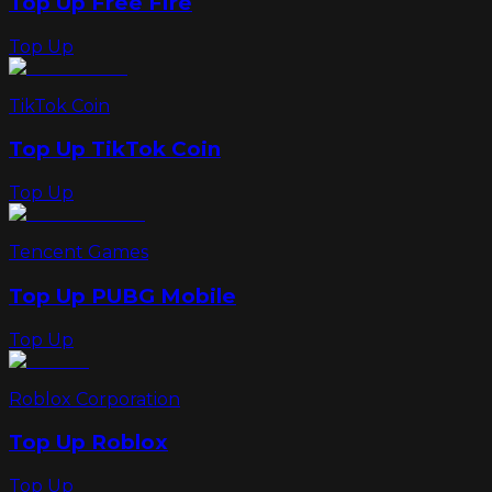
Top Up Free Fire
Top Up
TikTok Coin
Top Up TikTok Coin
Top Up
Tencent Games
Top Up PUBG Mobile
Top Up
Roblox Corporation
Top Up Roblox
Top Up