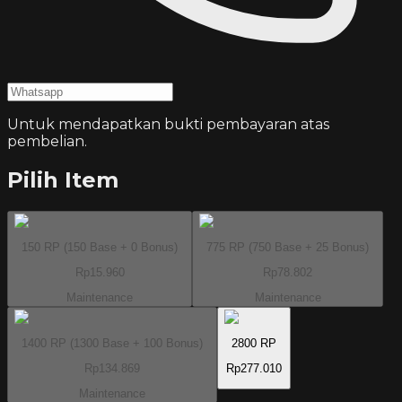
Untuk mendapatkan bukti pembayaran atas
pembelian.
Pilih Item
150 RP (150 Base + 0 Bonus)
775 RP (750 Base + 25 Bonus)
Rp15.960
Rp78.802
Maintenance
Maintenance
1400 RP (1300 Base + 100 Bonus)
2800 RP
Rp134.869
Rp277.010
Maintenance