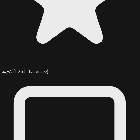
4,87
(
1,2 rb
Review)
·