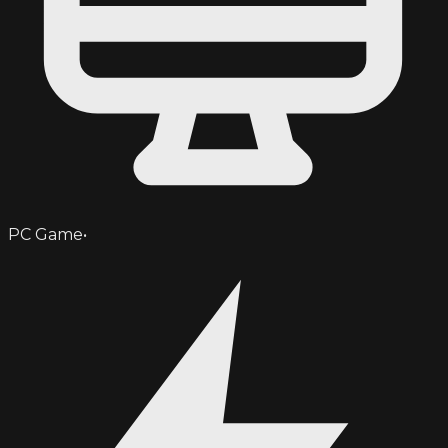
PC Game
•