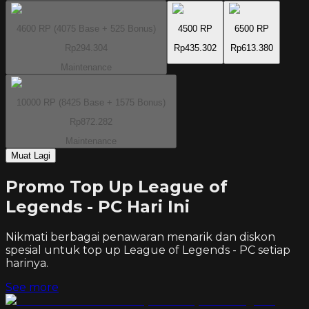
4600 RP (4075 Base + 525 Bonus)
4500 RP
6500 RP
Rp294.304
Rp435.302
Rp613.380
Maintenance
10000 RP (8425 Base + 1575 Bonus)
Rp872.282
Maintenance
Muat Lagi
Promo Top Up League of
Legends - PC Hari Ini
Nikmati berbagai penawaran menarik dan diskon
spesial untuk top up
League of Legends - PC
setiap
harinya.
See more