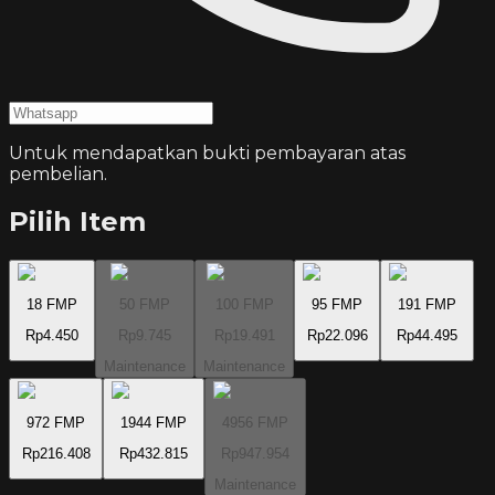
Untuk mendapatkan bukti pembayaran atas
pembelian.
Pilih Item
18 FMP
50 FMP
100 FMP
95 FMP
191 FMP
Rp4.450
Rp9.745
Rp19.491
Rp22.096
Rp44.495
Maintenance
Maintenance
972 FMP
1944 FMP
4956 FMP
Rp216.408
Rp432.815
Rp947.954
Maintenance