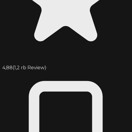
4,88
(
1,2 rb
Review)
·