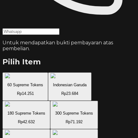
Untuk mendapatkan bukti pembayaran atas
pembelian.
Pilih Item
60 Supreme Tokens
Indonesian Garuda
Rp14.251
Rp23.684
180 Supreme Tokens
300 Supreme Tokens
Rp42.632
Rp71.192