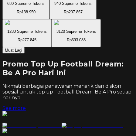
680 Supreme Tokens
940 Supreme Tokens
Rp138.950
Rp207.867
1280 Supreme Tokens
3120 Supreme Tokens
Rp277.845
Rp693.083
Muat Lagi
Promo Top Up Football Dream:
Be A Pro Hari Ini
Nikmati berbagai penawaran menarik dan diskon
spesial untuk top up
Football Dream: Be A Pro
setiap
harinya.
See more