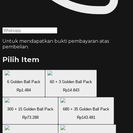
Untuk mendapatkan bukti pembayaran atas
pembelian.
Pilih Item
6 Golden Ball Pack
60 + 3 Golden Ball Pack
Rp1.484
Rp14.843
300 + 15 Golden Ball Pack
680 + 35 Golden Ball Pack
Rp73.288
Rp143.481