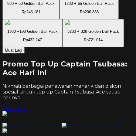
980 + 50 Golden Ball Pack
1280 + 65 Golden Ball Pack
Rp246.181
Rp296.888
1980 +198 Golden Ball Pack
3280 + 328 Golden Ball Pack
Rp432.247
Rp721.014
Muat Lagi
Promo Top Up Captain Tsubasa:
Ace Hari Ini
Nikmati berbagai penawaran menarik dan diskon
spesial untuk top up
Captain Tsubasa: Ace
setiap
harinya.
See more