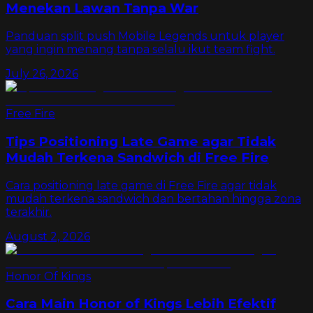
Menekan Lawan Tanpa War
Panduan split push Mobile Legends untuk player
yang ingin menang tanpa selalu ikut team fight.
July 26, 2026
Free Fire
Tips Positioning Late Game agar Tidak
Mudah Terkena Sandwich di Free Fire
Cara positioning late game di Free Fire agar tidak
mudah terkena sandwich dan bertahan hingga zona
terakhir.
August 2, 2026
Honor Of Kings
Cara Main Honor of Kings Lebih Efektif