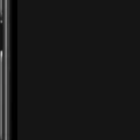
Free Fire
Tips Positioning Late Game agar Tidak
Mudah Terkena Sandwich di Free Fire
Cara positioning late game di Free Fire agar tidak
mudah terkena sandwich dan bertahan hingga
zona terakhir.
August 2, 2026