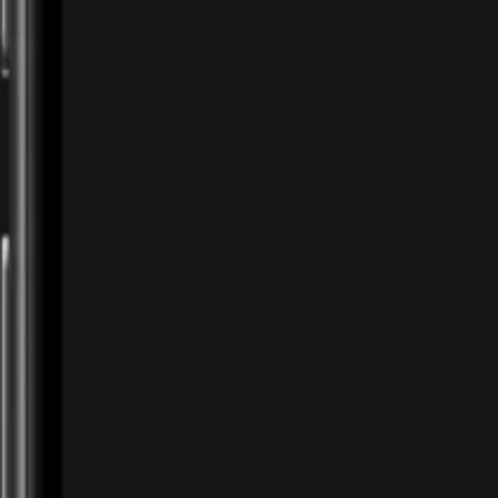
Panduan split push Mobile Legends untuk player
yang ingin menang tanpa selalu ikut team fight.
July 26, 2026