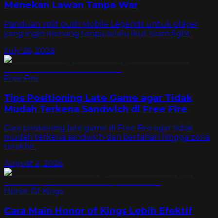
Menekan Lawan Tanpa War
Panduan split push Mobile Legends untuk player
yang ingin menang tanpa selalu ikut team fight.
July 26, 2026
Free Fire
Tips Positioning Late Game agar Tidak
Mudah Terkena Sandwich di Free Fire
Cara positioning late game di Free Fire agar tidak
mudah terkena sandwich dan bertahan hingga zona
terakhir.
August 2, 2026
Honor Of Kings
Cara Main Honor of Kings Lebih Efektif