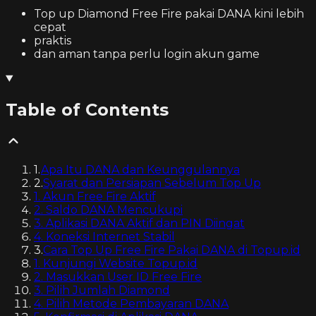
Top up Diamond Free Fire pakai DANA kini lebih
cepat
praktis
dan aman tanpa perlu login akun game
Table of Contents
1
.
Apa Itu DANA dan Keunggulannya
2
.
Syarat dan Persiapan Sebelum Top Up
1. Akun Free Fire Aktif
2. Saldo DANA Mencukupi
3. Aplikasi DANA Aktif dan PIN Diingat
4. Koneksi Internet Stabil
3
.
Cara Top Up Free Fire Pakai DANA di Topup.id
1. Kunjungi Website Topup.id
2. Masukkan User ID Free Fire
3. Pilih Jumlah Diamond
4. Pilih Metode Pembayaran DANA