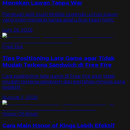
Menekan Lawan Tanpa War
Panduan split push Mobile Legends untuk player
yang ingin menang tanpa selalu ikut team fight.
July 26, 2026
Free Fire
Tips Positioning Late Game agar Tidak
Mudah Terkena Sandwich di Free Fire
Cara positioning late game di Free Fire agar tidak
mudah terkena sandwich dan bertahan hingga zona
terakhir.
August 2, 2026
Honor Of Kings
Cara Main Honor of Kings Lebih Efektif