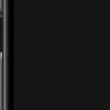
mudah terkena sandwich dan bertahan hingga
zona terakhir.
August 2, 2026
Honor Of Kings