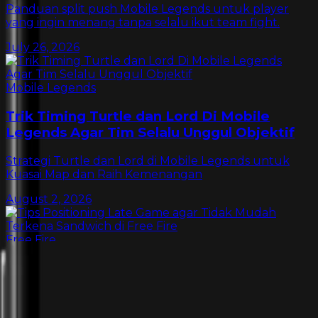
Panduan split push Mobile Legends untuk player
yang ingin menang tanpa selalu ikut team fight.
July 26, 2026
Mobile Legends
Trik Timing Turtle dan Lord Di Mobile
Legends Agar Tim Selalu Unggul Objektif
Strategi Turtle dan Lord di Mobile Legends untuk
Kuasai Map dan Raih Kemenangan
August 2, 2026
Free Fire
Tips Positioning Late Game agar Tidak
Mudah Terkena Sandwich di Free Fire
Cara positioning late game di Free Fire agar tidak