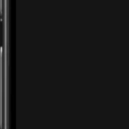
Cara Main Honor of Kings Lebih Efektif
dengan Vision Map untuk Rotasi Tanpa
Ikut War
Pelajari strategi vision map Honor of Kings agar lebih
efektif saat rotasi farming dan mengambil objektif.
August 2, 2026